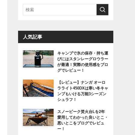
人気記事
キャンプで氷の保存・持ち運
びにはスタンレーグロウラー
が最適！実際の使用感をブロ
グでレビュー！
【レビュー】ナンガ オーロ
ラライト450DXは寒い冬キャ
ンプもいける万能3シーズン
シュラフ！
スノーピーク焚火台Lを2年
愛用してわかった良いとこ・
悪いとこをブログでレビュ
ー！