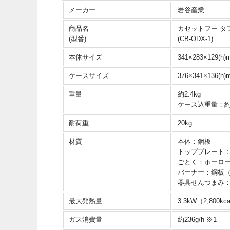
メーカー
岩谷産業
商品名
カセットフー タ
(型番)
(CB-ODX-1)
本体サイズ
341×283×129(h)
ケースサイズ
376×341×136(h)
重量
約2.4kg
ケース込重量：約3
耐荷重
20kg
材質
本体：鋼板
トッププレート
ごとく：ホーロ
バーナー：鋼板
器具せんつまみ：
最大発熱量
3.3kW（2,800kca
ガス消費量
約236g/h ※1