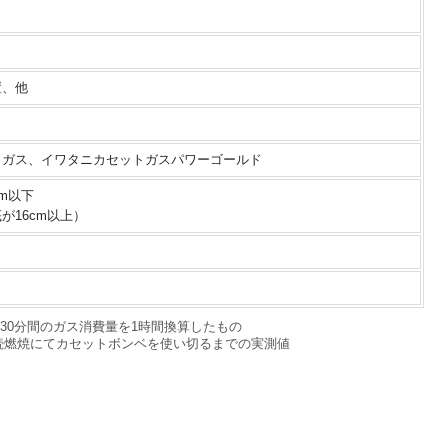
置、他
トガス、イワタニカセットガスパワーゴールド
m以下
が16cm以上）
き、30分間のガス消費量を1時間換算したもの
火連続燃焼にてカセットボンベを使い切るまでの実測値