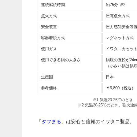
連続燃焼時間
約75分 ※2
点火方式
圧電点火方式
安全装置
圧力感知安全装
容器着脱方式
マグネット方式
使用ガス
イワタニカセッ
使用できる鍋の大きさ
鍋底の直径が24c
（小さい鍋は鍋底
生産国
日本
参考価格
￥6,800（税込）
※1 気温20-25℃のと
※2 気温20-25℃のとき、強
「
タフまる
」は安心と信頼のイワタニ製品。