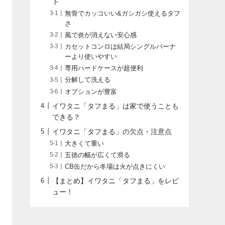
ト
無骨でカッコいい&ガシガシ使えるタフ
さ
風で炎が消えない安心感
カセットコンロは結局シングルバーナ
ーより使いやすい
専用ハードケースが超便利
分解して洗える
オプションが豊富
イワタニ「タフまる」は家で使うことも
できる？
イワタニ「タフまる」の欠点・注意点
大きくて重い
五徳の幅が広くて滑る
CB缶だから冬場は火が点きにくい
【まとめ】イワタニ「タフまる」をレビ
ュー！