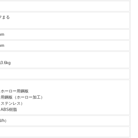
フまる
mm
mm
.6kg
：ホーロー用鋼板
ー用鋼板（ホーロー加工）
（ステンレス）
ABS樹脂
l/h）