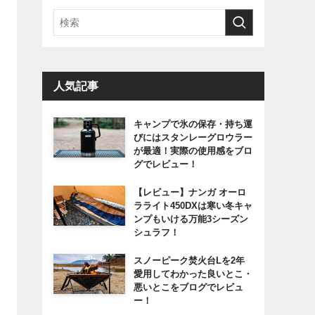
人気記事
キャンプで氷の保存・持ち運
びにはスタンレーグロウラー
が最適！実際の使用感をブロ
グでレビュー！
【レビュー】ナンガ オーロ
ラライト450DXは寒い冬キャ
ンプもいける万能3シーズン
シュラフ！
スノーピーク焚火台Lを2年
愛用してわかった良いとこ・
悪いとこをブログでレビュ
ー！