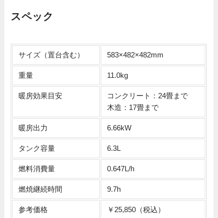
スペック
サイズ（置台含む）
583×482×482mm
重量
11.0kg
暖房効果目安
コンクリート：24畳まで
木造：17畳まで
暖房出力
6.66kW
タンク容量
6.3L
燃料消費量
0.647L/h
燃焼継続時間
9.7h
参考価格
￥25,850（税込）