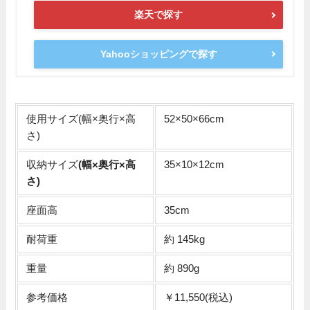
楽天で探す
Yahooショッピングで探す
使用サイズ(幅×奥行×高
52×50×66cm
さ)
収納サイズ
(幅×奥行×高
35×10×12cm
さ)
座面高
35cm
耐荷重
約 145kg
重量
約 890g
参考価格
￥11,550(税込)